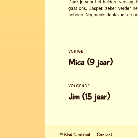
Dank je voor het heldere verslag. Fi
gaat ons, Jasper, zeker verder h
hebben. Nogmaals dank voor de pr
Bericht
VORIGE
navigatie
Vorig
Mica (9 jaar)
bericht:
VOLGENDE
Volgend
Jim (15 jaar)
bericht:
©
Kind Centraal
Contact