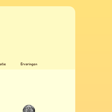
l
k
atie
Ervaringen