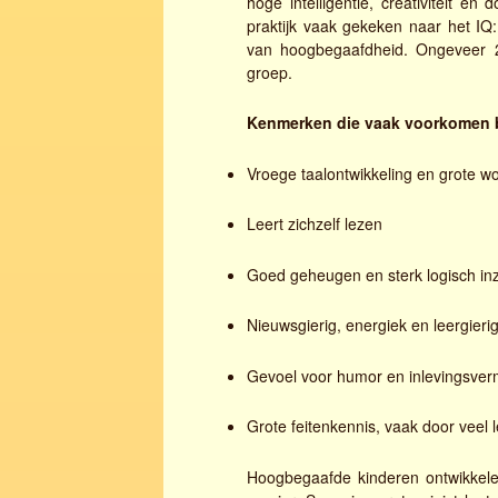
hoge intelligentie, creativiteit e
praktijk vaak gekeken naar het I
van hoogbegaafdheid. Ongeveer 2
groep.
Kenmerken die vaak voorkomen b
Vroege taalontwikkeling en grote w
Leert zichzelf lezen
Goed geheugen en sterk logisch inz
Nieuwsgierig, energiek en leergieri
Gevoel voor humor en inlevingsve
Grote feitenkennis, vaak door veel 
Hoogbegaafde kinderen ontwikkelen