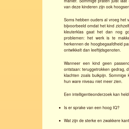
manier. Sommige praten juist laat 
van deze kinderen zijn ook hoogsens
Soms hebben ouders al vroeg het 
bijvoorbeeld omdat het kind zichzelf 
kleuterklas gaat het dan nog g
problemen: het werk is te makke
herkennen de hoogbegaafdheid pas l
ontwikkelt dan leeftijdsgenoten.
Wanneer een kind geen passend o
ontstaan: teruggetrokken gedrag, d
klachten zoals buikpijn. Sommige
hun ware niveau niet meer zien.
Een intelligentieonderzoek kan hel
Is er sprake van een hoog IQ?
Wat zijn de sterke en zwakkere kan