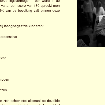
n doorzettingsvermogen. Toch wordt in de
Q: vanaf een score van 130 spreekt men
% van de bevolking valt binnen deze
ij hoogbegaafde kinderen:
oordenschat
icht
g
rmogen
lezen
 zich echter niet allemaal op dezelfde