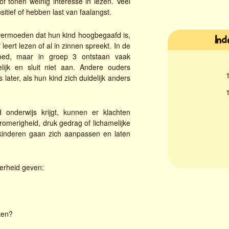
of tonen weinig interesse in lezen. Veel
itief of hebben last van faalangst.
vermoeden dat hun kind hoogbegaafd is,
Ind
leert lezen of al in zinnen spreekt. In de
oed, maar in groep 3 ontstaan vaak
lijk en sluit niet aan. Andere ouders
1
ater, als hun kind zich duidelijk anders
1
nderwijs krijgt, kunnen er klachten
romerigheid, druk gedrag of lichamelijke
 kinderen gaan zich aanpassen en laten
derheid geven:
ten?